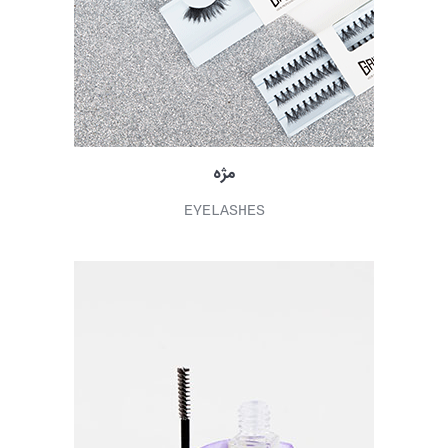
مژه
EYELASHES