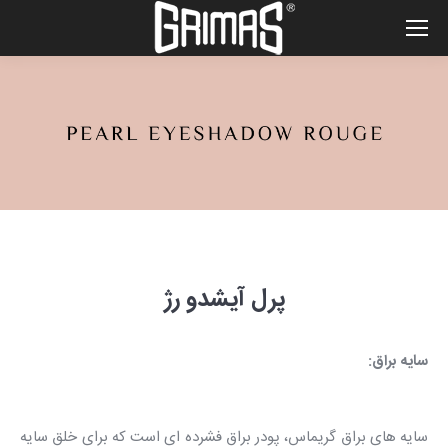
پرل آیشدو رژ
سایه براق:
سایه های براق گریماس، پودر براق فشرده ای است که برای خلق سایه