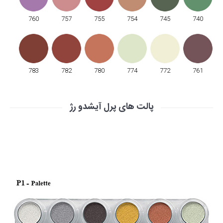
760
757
755
754
745
740
783
782
780
774
772
761
پالت های پرل آیشدو رژ