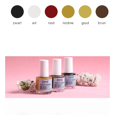
zwart
wit
rood
nicotine
goud
bruin