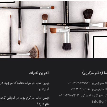
ما (دفتر مرکزی)
آخرین نظرات
چهری: 33977554-021
بهین ساب
در
مواد خطرناک موجود در ل
چهری: 33964110-021
آرایشی
فروش و آموزش: 4707403-0912
بهین ساب
در
کرم پودر در کمپانی گری
info@grim
نام دارد؟