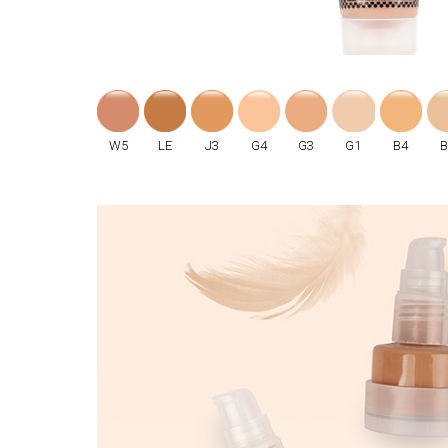
W5
LE
J3
G4
G3
G1
B4
B