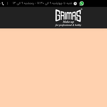
شنبه تا چهارشنبه 9 الی 17:30 - پنجشنبه 9 الی 13
|
م