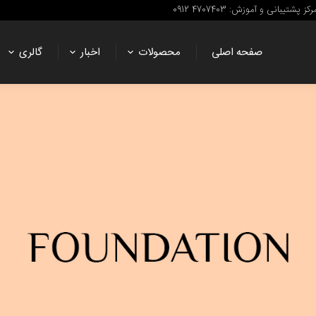
رکز پشتیبانی و آموزش: 4707403 0912
صفحه اصلی
محصولات
اخبار
گالری