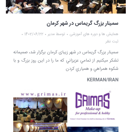
سمینار بزرگ گریماس در شهر کرمان
همایش ها و دوره های آموزشی
توسط
مدیر
1402/06/22
ثبت نظر
سمینار بزرگ گریماس در شهر زیبای كرمان برگزار شد، صميمانه
تشكر ميكنيم از تمامي عزيزاني كه ما را در اين روز بزرگ و با
شكوه همراهي و همياري كردن
KERMAN/IRAN