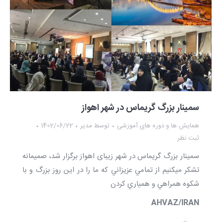
سمینار بزرگ گریماس در شهر اهواز
همایش ها و دوره های آموزشی
توسط
مدیر
1402/06/22
ثبت نظر
سمینار بزرگ گریماس در شهر زیبای اهواز برگزار شد، صميمانه
تشكر ميكنيم از تمامي عزيزاني كه ما را در اين روز بزرگ و با
شكوه همراهي و همياري كردن
AHVAZ/IRAN