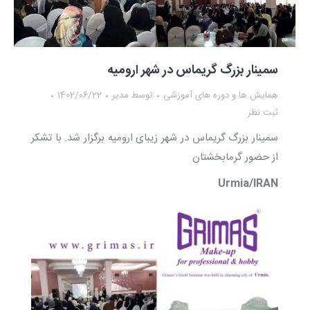
سمینار بزرگ گریماس در شهر ارومیه
همایش ها و دوره های آموزشی
توسط
مدیر
1402/06/22
ثبت نظر
سمینار بزرگ گریماس در شهر زیبای اروميه برگزار شد. با تشکر
از حضور گرمابخشتان
Urmia/IRAN