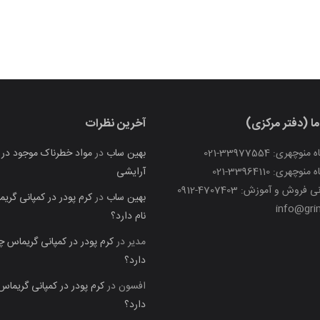
ما (دفتر مرکزی)
آخرین نظرات
چهری: 33977554-021
بهین ساب
در
مواد خطرناک موجود در ل
چهری: 33964110-021
آرایشی
فروش و آموزش: 4707403-0912
بهین ساب
در
کرم پودر در کمپانی گری
info@grim
نام دارد؟
مدیر
در
کرم پودر در کمپانی گریماس چه
دارد؟
افسون
در
کرم پودر در کمپانی گریماس
دارد؟