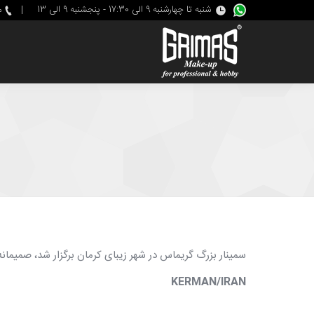
شنبه تا چهارشنبه 9 الی 17:30 - پنجشنبه 9 الی 13
|
م
شما اینجا هستید :
سمینار بزرگ گریماس در شهر زیبای كرمان برگزار شد، صميمانه 
KERMAN/IRAN