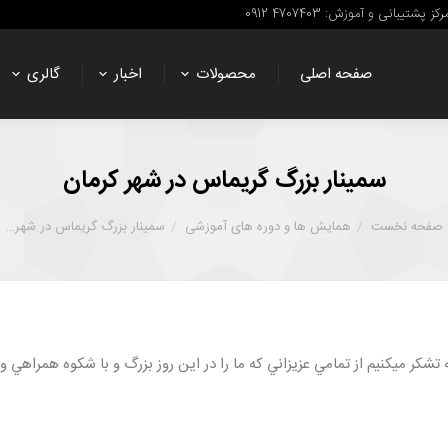
رکز پشتیبانی و آموزش: 4707403 0912
صفحه اصلی
محصولات
اخبار
گالری
سمینار بزرگ گریماس در شهر کرمان
صفحه نخست
همایش ها و دوره های آموزشی
سمینار بزرگ گریماس در شهر…
تشكر ميكنيم از تمامي عزيزاني كه ما را در اين روز بزرگ و با شكوه همراهي 