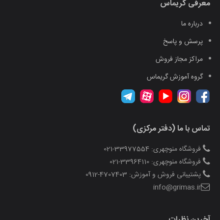
معرفی گریماس
درباره ما
پرسش و پاسخ
مراکز مجاز فروش
گروه آموزش گریماس
تماس با ما (دفتر مرکزی)
فروشگاه منوچهری: 33977554-021
فروشگاه منوچهری: 33964110-021
پشتیبانی فروش و آموزش: 4707403-0912
info@grimas.ir
آخرین نظرات