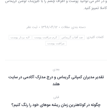
و در آخر می توانید پوست و اطراف چشم را با کلیزینگ لوشن گریماس
کاملا تمییز کنید.
دسته بندی:
مقالات
1398/04/12
ثبت نظر
کلمات کلیدی:
ضد آفتاب گریماس
کرم مراقبت پوست
لایه بردار پوست
مراقبت پوست
پیمایشگر
بعدی
مقاله
تقدیر مدیران کمپانی گریماس و درج مدارک آکادمی در سایت
مقاله
هلند
بعدی
قبلی
مقاله
چگونه در کوتاهترین زمان ریشه موهای خود را رنگ کنیم؟
قبلی: